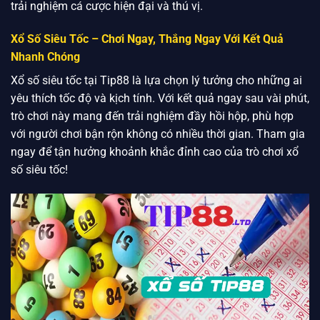
trải nghiệm cá cược hiện đại và thú vị.
Xổ Số Siêu Tốc – Chơi Ngay, Thắng Ngay Với Kết Quả
Nhanh Chóng
Xổ số siêu tốc tại Tip88 là lựa chọn lý tưởng cho những ai
yêu thích tốc độ và kịch tính. Với kết quả ngay sau vài phút,
trò chơi này mang đến trải nghiệm đầy hồi hộp, phù hợp
với người chơi bận rộn không có nhiều thời gian. Tham gia
ngay để tận hưởng khoảnh khắc đỉnh cao của trò chơi xổ
số siêu tốc!