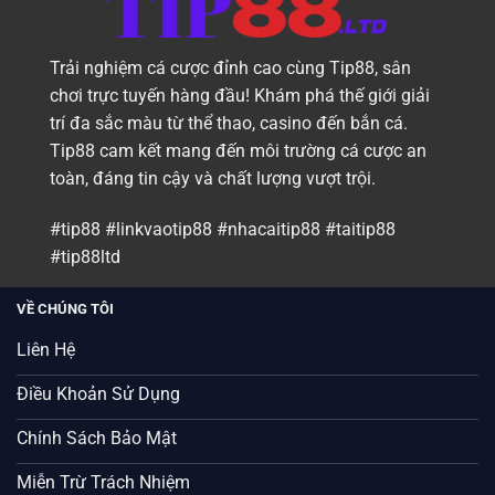
Trải nghiệm cá cược đỉnh cao cùng Tip88, sân
chơi trực tuyến hàng đầu! Khám phá thế giới giải
trí đa sắc màu từ thể thao, casino đến bắn cá.
Tip88 cam kết mang đến môi trường cá cược an
toàn, đáng tin cậy và chất lượng vượt trội.
#tip88 #linkvaotip88 #nhacaitip88 #taitip88
#tip88ltd
VỀ CHÚNG TÔI
Liên Hệ
Điều Khoản Sử Dụng
Chính Sách Bảo Mật
Miễn Trừ Trách Nhiệm