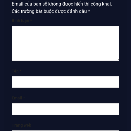
Email của bạn sẽ không được hiển thị công khai.
Các trường bắt buộc được đánh dấu
*
Bình luận
*
Tên
*
Email
*
Trang web