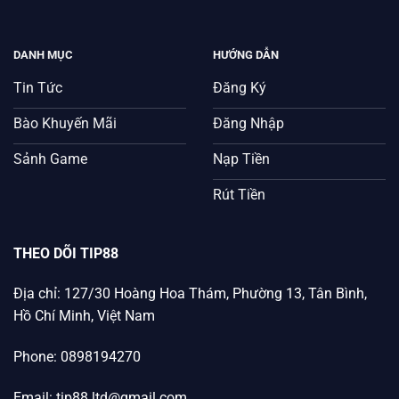
DANH MỤC
HƯỚNG DẪN
Tin Tức
Đăng Ký
Bào Khuyến Mãi
Đăng Nhập
Sảnh Game
Nạp Tiền
Rút Tiền
THEO DÕI TIP88
Địa chỉ: 127/30 Hoàng Hoa Thám, Phường 13, Tân Bình,
Hồ Chí Minh, Việt Nam
Phone: 0898194270
Email:
tip88.ltd@gmail.com