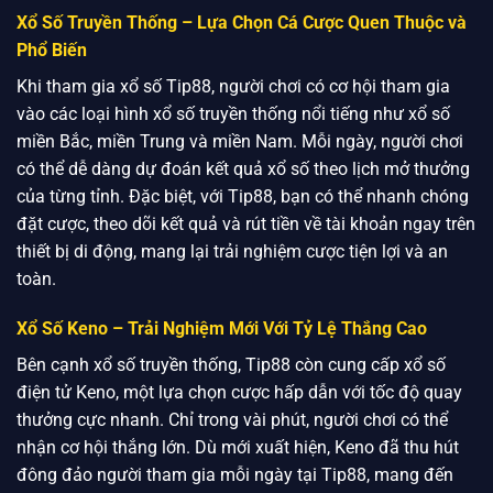
Xổ Số Truyền Thống – Lựa Chọn Cá Cược Quen Thuộc và
Phổ Biến
Khi tham gia xổ số Tip88, người chơi có cơ hội tham gia
vào các loại hình xổ số truyền thống nổi tiếng như xổ số
miền Bắc, miền Trung và miền Nam. Mỗi ngày, người chơi
có thể dễ dàng dự đoán kết quả xổ số theo lịch mở thưởng
của từng tỉnh. Đặc biệt, với Tip88, bạn có thể nhanh chóng
đặt cược, theo dõi kết quả và rút tiền về tài khoản ngay trên
thiết bị di động, mang lại trải nghiệm cược tiện lợi và an
toàn.
Xổ Số Keno – Trải Nghiệm Mới Với Tỷ Lệ Thắng Cao
Bên cạnh xổ số truyền thống, Tip88 còn cung cấp xổ số
điện tử Keno, một lựa chọn cược hấp dẫn với tốc độ quay
thưởng cực nhanh. Chỉ trong vài phút, người chơi có thể
nhận cơ hội thắng lớn. Dù mới xuất hiện, Keno đã thu hút
đông đảo người tham gia mỗi ngày tại Tip88, mang đến