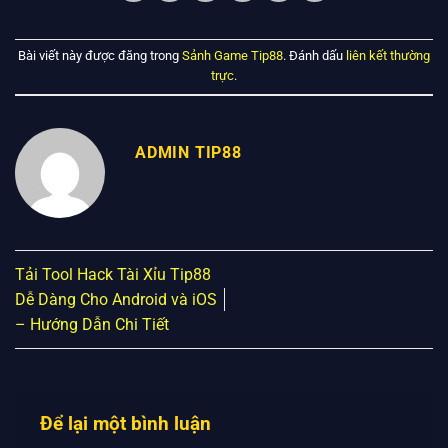
Bài viết này được đăng trong
Sảnh Game Tip88
. Đánh dấu
liên kết thường
trực
.
ADMIN TIP88
Tải Tool Hack Tài Xỉu Tip88
Dễ Dàng Cho Android và iOS
– Hướng Dẫn Chi Tiết
Để lại một bình luận