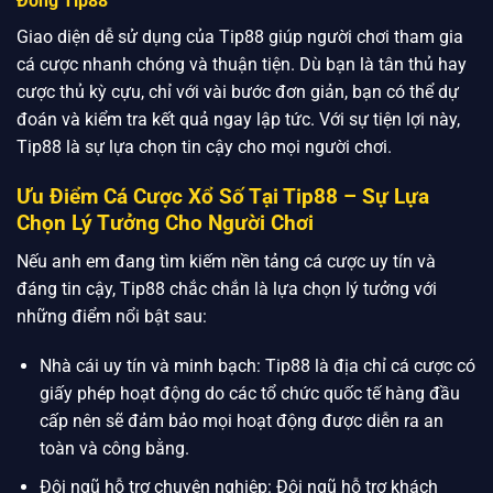
Đồng Tip88
Giao diện dễ sử dụng của Tip88 giúp người chơi tham gia
cá cược nhanh chóng và thuận tiện. Dù bạn là tân thủ hay
cược thủ kỳ cựu, chỉ với vài bước đơn giản, bạn có thể dự
đoán và kiểm tra kết quả ngay lập tức. Với sự tiện lợi này,
Tip88 là sự lựa chọn tin cậy cho mọi người chơi.
Ưu Điểm Cá Cược Xổ Số Tại Tip88 – Sự Lựa
Chọn Lý Tưởng Cho Người Chơi
Nếu anh em đang tìm kiếm nền tảng cá cược uy tín và
đáng tin cậy, Tip88 chắc chắn là lựa chọn lý tưởng với
những điểm nổi bật sau:
Nhà cái uy tín và minh bạch: Tip88 là địa chỉ cá cược có
giấy phép hoạt động do các tổ chức quốc tế hàng đầu
cấp nên sẽ đảm bảo mọi hoạt động được diễn ra an
toàn và công bằng.
Đội ngũ hỗ trợ chuyên nghiệp: Đội ngũ hỗ trợ khách