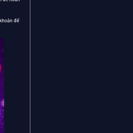
i khoản để