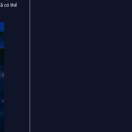
đã có thể