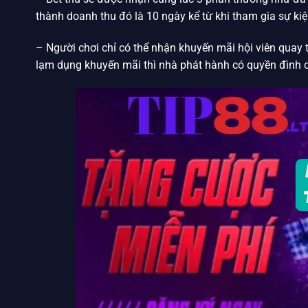
thành doanh thu đó là 10 ngày kể từ khi tham gia sự kiệ
– Người chơi chỉ có thể nhận khuyến mãi hội viên quay tr
lạm dụng khuyến mãi thì nhà phát hành có quyền đình ch