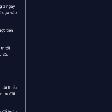
ng 3 ngày
sẽ dựa vào
ược tiến
rị tối
0.25.
 tối thiểu
ận ưu đãi
ạn để hoàn