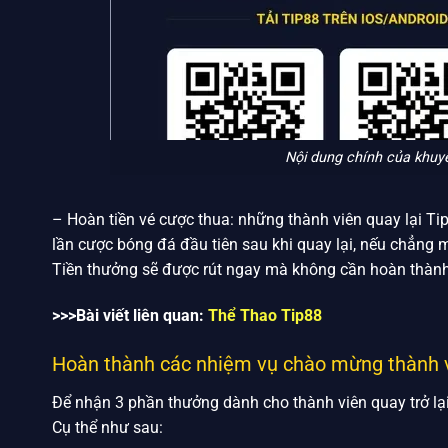
Nội dung chính của khuyế
– Hoàn tiền vé cược thua: những thành viên quay lại Ti
lần cược bóng đá đầu tiên sau khi quay lại, nếu chẳng 
Tiền thưởng sẽ được rút ngay mà không cần hoàn thành
>>>Bài viết liên quan:
Thể Thao Tip88
Hoàn thành các nhiệm vụ chào mừng thành vi
Để nhận 3 phần thưởng dành cho thành viên quay trở lại
Cụ thể như sau: