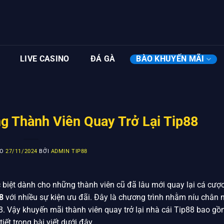
LIVE CASINO
ĐÁ GÀ
BÀO KHUYẾN MÃI
 Thành Viên Quay Trở Lại Tip88
ÀO
27/11/2024
BỞI
ADMIN TIP88
biệt dành cho những thành viên cũ đã lâu mới quay lại cá cược
8
với nhiều sự kiện ưu đãi. Đây là chương trình nhằm níu chân
8. Vậy khuyến mãi thành viên quay trở lại nhà cái Tip88 bao g
iết trong bài viết dưới đây.