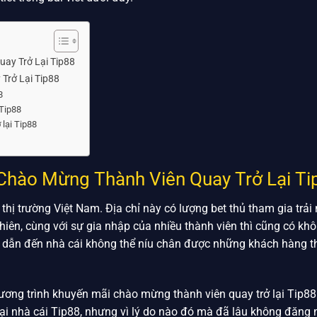
ay Trở Lại Tip88
Trở Lại Tip88
8
 Tip88
 lại Tip88
Chào Mừng Thành Viên Quay Trở Lại Ti
thị trường Việt Nam. Địa chỉ này có lượng bet thủ tham gia trải
iên, cùng với sự gia nhập của nhiều thành viên thì cũng có khô
ày dẫn đến nhà cái không thể níu chân được những khách hàng 
chương trình khuyến mãi chào mừng thành viên quay trở lại Tip88
tại nhà cái Tip88, nhưng vì lý do nào đó mà đã lâu không đăng